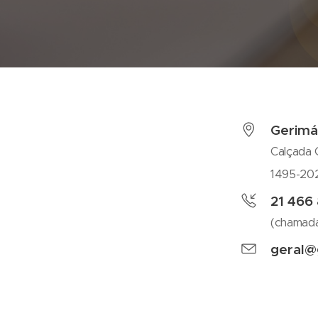
Gerimá
Calçada
1495-20
21 466 
(chamada
geral@